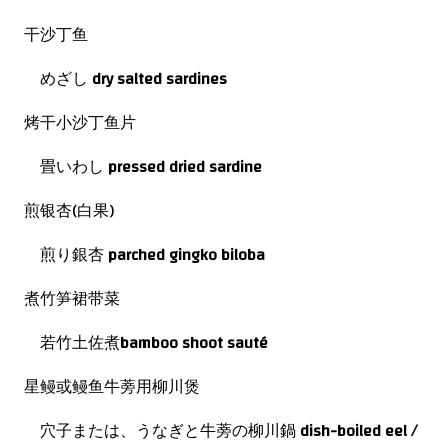
干沙丁鱼
めざし
dry salted sardines
烤干小沙丁鱼片
畳いわし
pressed dried sardine
煎银杏(白果)
煎り銀杏
parched gingko biloba
煮竹笋裙带菜
若竹土佐煮
bamboo shoot sauté
星鳗或鳗鱼牛蒡用柳川煲
穴子または、うなぎと牛蒡の柳川鍋
dish-boiled eel /