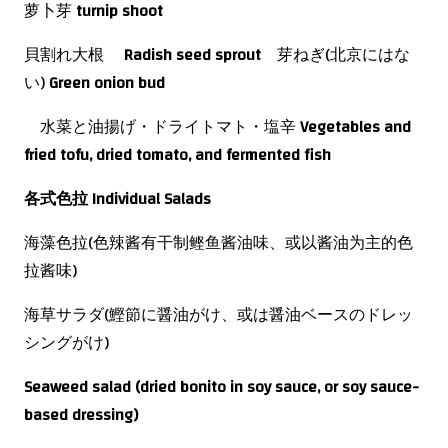
萝卜芽
turnip shoot
貝割れ大根
Radish seed sprout
芽ねぎ(北京にはな
い)
Green onion bud
水菜と油揚げ・ドライトマト・塩辛
Vegetables and
fried tofu, dried tomato, and fermented fish
各式色拉
Individual Salads
海藻色拉(色辣酱有
干制鲣鱼酱油味、或以酱油为主的色
拉酱味)
海草サラダ(鰹節に醤油がけ、或は醤油ベースのドレッ
シングがけ)
Seaweed salad (dried bonito in soy sauce, or soy sauce-
based dressing)