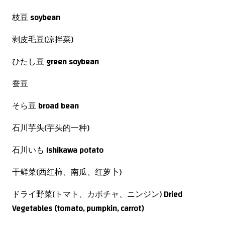
枝豆
soybean
剥皮毛豆(凉拌菜)
ひたし豆
green soybean
蚕豆
そら豆
broad bean
石川芋头(芋头的一种)
石川いも
Ishikawa potato
干鲜菜(西红柿、南瓜、红萝卜)
ドライ野菜(トマト、カボチャ、ニンジン)
Dried
Vegetables (tomato, pumpkin, carrot)