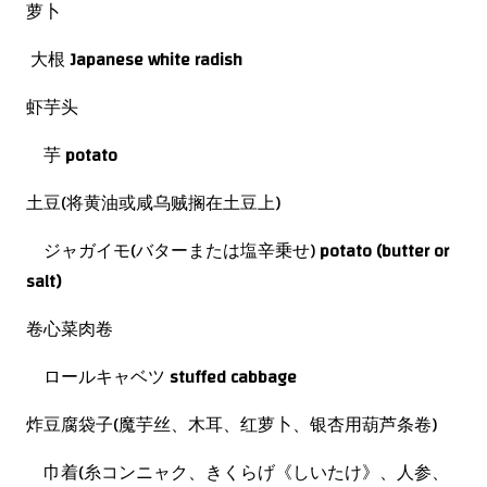
萝卜
大根
Japanese white radish
虾芋头
芋
potato
土豆(将黄油或咸乌贼搁在土豆上)
ジャガイモ(バターまたは塩辛乗せ)
potato (butter or
salt)
卷心菜肉卷
ロールキャベツ
stuffed cabbage
炸豆腐袋子(魔芋丝、木耳、红萝卜、银杏用葫芦条卷)
巾着(糸コンニャク、きくらげ《しいたけ》、人参、