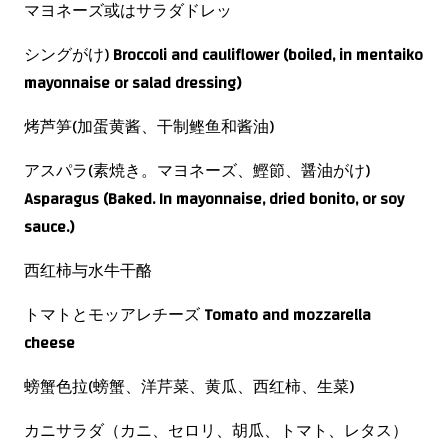
マヨネーズ或はサラダドレッ
シングがけ)
Broccoli and cauliflower (boiled, in mentaiko
mayonnaise or salad dressing)
烤芦笋(加蛋黄酱、
干制鲣鱼和酱油)
アスパラ(素焼き。マヨネーズ、鰹節、醤油がけ)
Asparagus
(Baked. In mayonnaise, dried bonito, or soy
sauce.)
西红柿与水牛干酪
トマトとモッアレチーズ
Tomato and mozzarella
cheese
螃蟹色拉(螃蟹、洋芹菜、黄瓜、西红柿、生菜)
カニサラダ（カニ、セロリ、胡瓜、トマト、レタス）