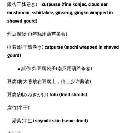
銀杏干瓢巻き)
cutpurse
(fine konjac, cloud ear
mushroom, <shiitake>, ginseng, gingko wrapped in
shaved gourd)
炸豆腐袋子(年糕用葫芦条卷)
巾着(餅干瓢巻き)
cutpurse (mochi wrapped in shaved
gourd)
▲試作 炸豆腐袋子(南瓜用葫芦条卷)
豆腐(将大葱放在豆腐上，倒上少许酱油)
豆腐(刻みねぎがけ)
tofu (fried shreds)
腐竹(半干)
湯葉(半生)
soymilk skin (semi-dried)