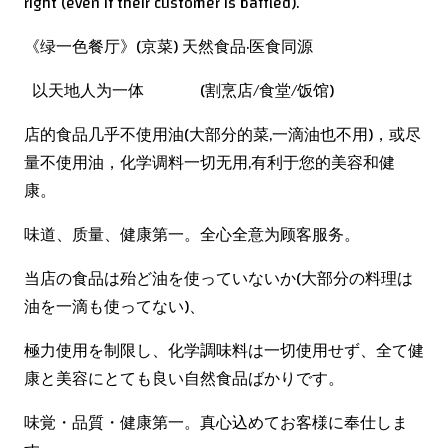
right (even if their customer is baffled).
《绿一色餐厅》(京菜) 天然食品·医食同源
以天地人为一体 (割烹店/食堂/饭馆)
店的食品几乎不使用油(大部分的菜,一滴油也不用)，或尽
量不使用油，化学调料一切无用,有利于您的美容和健
康。
味道、质量、健康第一。全心全意为顾客服务。
当店の食品は殆ど油を使っていないか(大部分の料理は
油を一滴も使ってない)、
極力使用を制限し、化学調味料は一切使用せず、全て健
康と美容にとても良い自然食品ばかりです。
味覚・品質・健康第一。真心込めてお客様に奉仕しま