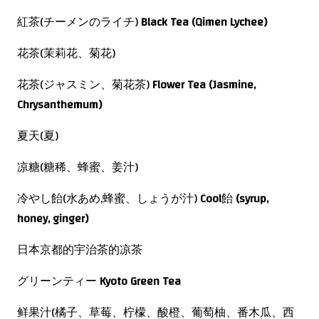
紅茶(チーメンのライチ)
Black Tea (Qimen Lychee)
花茶(茉莉花、菊花)
花茶(ジャスミン、菊花茶)
Flower Tea (Jasmine,
Chrysanthemum)
夏天(夏)
凉糖(糖稀、蜂蜜、姜汁)
冷やし飴(水あめ,蜂蜜、しょうが汁)
Cool
飴
(syrup,
honey, ginger)
日本京都的宇治茶的凉茶
グリーンティー
Kyoto Green Tea
鲜果汁(橘子、草莓、柠檬、酸橙、葡萄柚、番木瓜、西