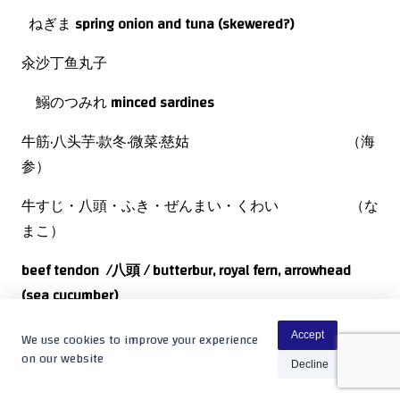
ねぎま
spring onion and tuna
(skewered?)
汆沙丁鱼丸子
鰯のつみれ
minced sardines
牛筋·八头芋·款冬·微菜·慈姑 （海
参）
牛すじ・
八頭・ふき・ぜんまい・くわい （な
まこ）
beef tendon /
八頭
/ butterbur, royal fern, arrowhead
(sea cucumber)
山东 威海 贝类(白色)
We use cookies to improve your experience
Accept
on our website
Decline
ストローのような貝。煮る。ポン酢。
Straw-like clam,
boiled, citrus vinegar.