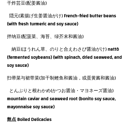
干炸芸豆(配姜酱油)
隠元(素揚げ生姜醤油がけ)
French-fried butter beans
(with fresh turmeric and soy sauce)
拌纳豆(配菠菜、海苔、绿芥末和酱油)
納豆(ほうれん草、のりと合えわさび醤油がけ)
nattō
(fermented soybeans) (with spinach, dried seaweed, and
soy sauce)
扫帚菜与裙带菜(加
干制鲣鱼和酱油，或蛋黄酱和酱油)
とんぶりと根わかめ(かつお醤油・マヨネーズ醤油)
mountain caviar and seaweed root (bonito soy sauce,
mayonnaise soy sauce)
熬点
Boiled Delicacies