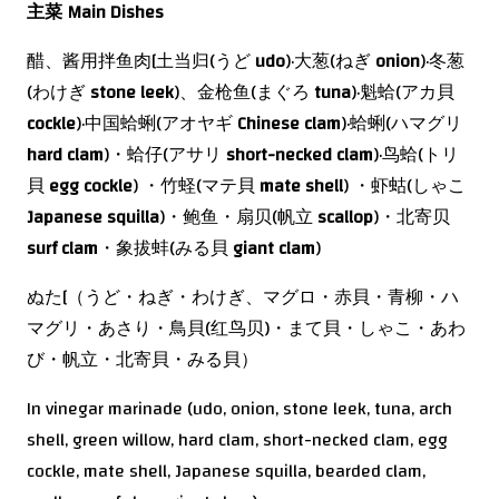
主菜
Main Dishes
醋、酱用拌鱼肉[土当归(うど
udo
)·大葱(ねぎ
onion
)·冬葱
(わけぎ
stone leek
)、金枪鱼(まぐろ
tuna
)·魁蛤(アカ貝
cockle
)·中国蛤蜊(アオヤギ
Chinese clam
)·蛤蜊(ハマグリ
hard clam
)・蛤仔(アサリ
short-necked clam
)·鸟蛤(トリ
貝
egg cockle
) ・竹蛏(マテ貝
mate shell
) ・虾蛄(しゃこ
Japanese squilla
)・鲍鱼・扇贝(帆立
scallop
)・北寄贝
surf clam
・象拔蚌(みる貝
giant clam
)
ぬた[（うど・ねぎ・わけぎ、マグロ・赤貝・青柳・ハ
マグリ・あさり・鳥貝(红鸟贝)・まて貝・しゃこ・あわ
び・帆立・北寄貝・みる貝）
In vinegar marinade (udo, onion, stone leek, tuna, arch
shell, green willow, hard clam, short-necked clam, egg
cockle, mate shell, Japanese squilla, bearded clam,