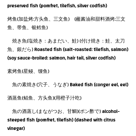
preserved fish (pomfret, tilefish, silver codfish)
烤鱼(加盐烤:方头鱼、三文鱼) (蘸酱油和甜料酒烤:三文
鱼、带鱼、银鳕鱼)
焼き魚(塩焼き：あまだい、鮭) (付け焼き：鮭、太刀
魚、銀だら)
Roasted fish (salt-roasted: tilefish, salmon)
(soy sauce-broiled: salmon, hair tail, silver codfish)
素烤鱼(星鳗、馒鱼)
魚の素焼き(穴子、うなぎ)
Baked fish (conger eel, eel)
酒蒸鱼(鲳鱼、方头鱼)(用橙子汁吃)
魚の酒蒸し(まながつお、甘鯛)(ポン酢で)
alcohol-
steeped fish (pomfret, tilefish) (dashed with citrus
vinegar)