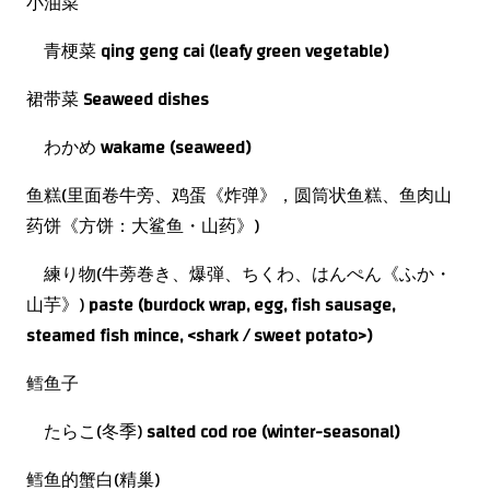
小油菜
青梗菜
qing geng cai (leafy green vegetable)
裙带菜
Seaweed dishes
わかめ
wakame (seaweed)
鱼糕(里面卷牛旁、鸡蛋《炸弹》，圆筒状鱼糕、鱼肉山
药饼《方饼：大鲨鱼・山药》)
練り物(牛蒡巻き、爆弾、ちくわ、はんぺん《ふか・
山芋》)
paste (burdock wrap, egg, fish sausage,
steamed fish mince, <shark / sweet potato>)
鳕鱼子
たらこ(冬季)
salted cod roe (winter-seasonal)
鳕鱼的蟹白(精巢)