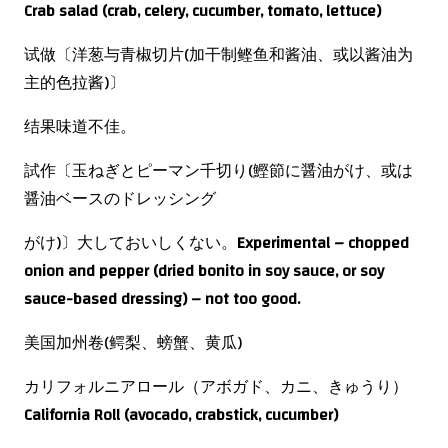
Crab salad (crab, celery, cucumber, tomato, lettuce)
试做〔洋葱与青椒切片(加干制鲣鱼和酱油、或以酱油为
主的色拉酱)〕
结果味道不佳。
試作〔玉ねぎとピーマン千切り(鰹節に醤油がけ、或は
醤油ベースのドレッシング
がけ)〕大しておいしくない。
Experimental – chopped
onion and pepper (dried bonito in soy sauce, or soy
sauce-based dressing) – not too good.
美国加州卷(鳄梨、螃蟹、黄瓜)
カリフォルニアロール（アボガド、カニ、きゅうり）
California Roll (avocado, crabstick, cucumber)