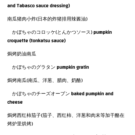
and Tabasco sauce dressing)
南瓜猪肉小炸(日本的炸猪排用辣酱油)
かぼちゃのコロッケ(とんかつソース)
pumpkin
croquette (tonkatsu sauce)
焗烤奶油南瓜
かぼちゃのグラタン
pumpkin gratin
焗烤南瓜(南瓜、洋葱、腊肉、奶酪)
かぼちゃのチーズオーブン
baked pumpkin and
cheese
焗烤西红柿茄子(茄子、西红柿、洋葱和肉末等加干酪在
烤炉里烘烤)