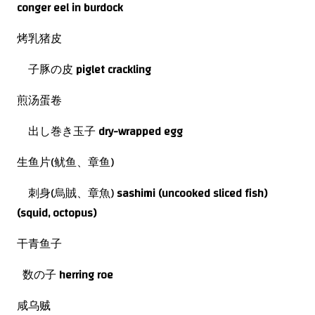
conger eel in burdock
烤乳猪皮
子豚の皮
piglet crackling
煎汤蛋卷
出し巻き玉子
dry-wrapped
egg
生鱼片(鱿鱼、章鱼)
刺身(烏賊、章魚)
sashimi (uncooked sliced fish)
(squid, octopus)
干青鱼子
数の子
herring roe
咸乌贼