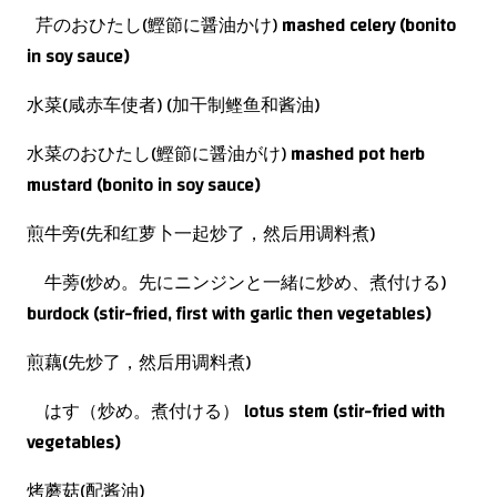
芹のおひたし(鰹節に醤油かけ)
mashed
celery (bonito
in soy sauce)
水菜(咸赤车使者) (加干制鲣鱼和酱油)
水菜のおひたし(鰹節に醤油がけ)
mashed
pot herb
mustard
(bonito in soy sauce)
煎牛旁(先和红萝卜一起炒了，然后用调料煮)
牛蒡(炒め。先にニンジンと一緒に炒め、煮付ける)
burdock (stir-fried, first with garlic then vegetables)
煎藕(先炒了，然后用调料煮)
はす（炒め。煮付ける）
lotus stem
(stir-fried with
vegetables)
烤蘑菇(配酱油)