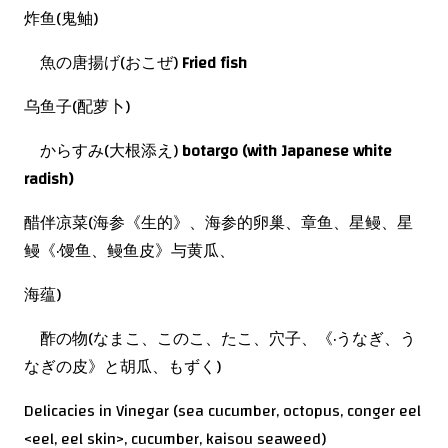
炸鱼(鬼鲉)
魚の唐揚げ(おこぜ)
Fried fish
乌鱼子(配萝卜)
からすみ(大根添え)
botargo (with Japanese white
radish)
醋伴凉菜(海参《生的》、海参的卵巢、章鱼、星鳗、星
鳗《·馒鱼、鳗鱼皮》与黄瓜、
海蕴)
酢の物(なまこ、このこ、たこ、穴子、《·うなぎ、う
なぎの皮》と胡瓜、もずく)
Delicacies in Vinegar (sea cucumber, octopus, conger eel
<eel, eel skin>, cucumber, kaisou seaweed)