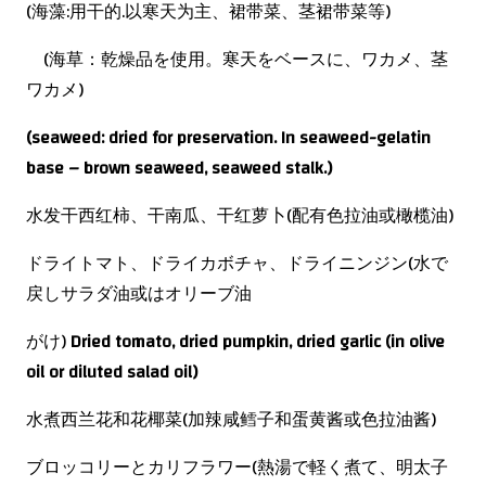
(海藻:用干的.以寒天为主、裙带菜、茎裙带菜等)
(海草：乾燥品を使用。寒天をベースに、ワカメ、茎
ワカメ)
(seaweed: dried for preservation. In seaweed-gelatin
base – brown seaweed, seaweed stalk.)
水发干西红柿、干南瓜、干红萝卜(配有色拉油或橄榄油)
ドライトマト、ドライカボチャ、ドライニンジン(水で
戻しサラダ油或はオリーブ油
がけ)
Dried tomato, dried pumpkin, dried garlic (in olive
oil or diluted salad oil)
水煮西兰花和花椰菜(加辣咸鳕子和蛋黄酱或色拉油酱)
ブロッコリーとカリフラワー(熱湯で軽く煮て、明太子