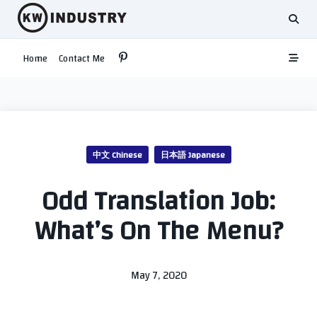
Skip
to
content
Home
Contact Me
中文 Chinese
日本語 Japanese
Odd Translation Job:
What’s On The Menu?
May 7, 2020