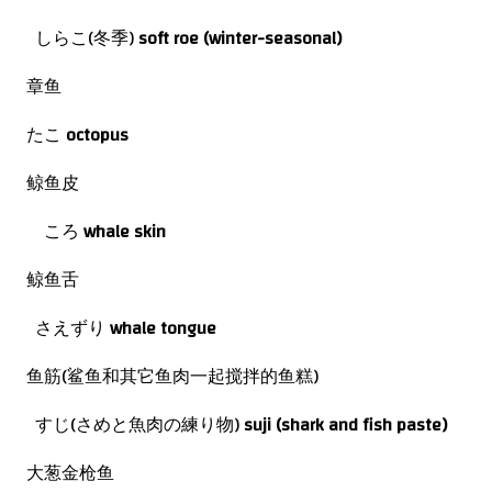
しらこ(冬季)
soft roe (winter-seasonal)
章鱼
たこ
octopus
鲸鱼皮
ころ
whale skin
鲸鱼舌
さえずり
whale tongue
鱼筋(鲨鱼和其它鱼肉一起搅拌的鱼糕)
すじ(さめと魚肉の練り物)
suji (shark and fish paste)
大葱金枪鱼