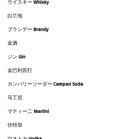
ウイスキー
Whisky
白兰地
ブランデー
Brandy
金酒
ジン
Gin
金巴利苏打
カンパリーソーダー
Campari Soda
马丁尼
マティー二
Martini
伏特加
ウオトカ
Vodka