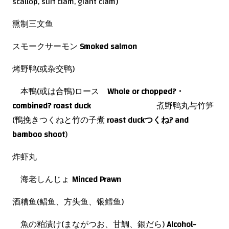
scallop, surf clam, giant clam)
熏制三文鱼
スモークサーモン
Smoked salmon
烤野鸭(或杂交鸭)
本鴨(或は合鴨)ロース
Whole or chopped?
・
combined?
roast duck
煮野鸭丸与竹笋
(鴨挽きつくねと竹の子煮
roast duck
つくね
?
and
bamboo shoot
)
炸虾丸
海老しんじょ
Minced Prawn
酒糟鱼(鲳鱼、方头鱼、银鳕鱼)
魚の粕漬け(まながつお、甘鯛、銀だら)
Alcohol-