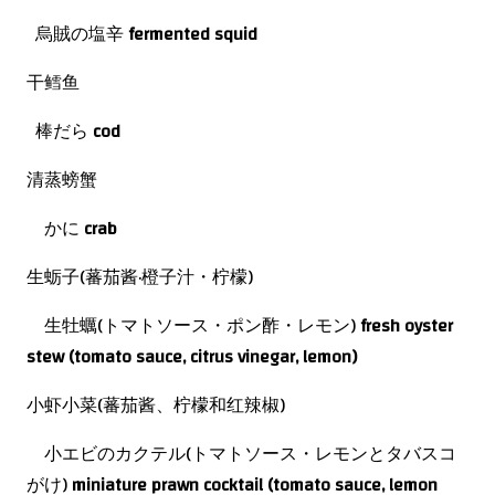
烏賊の塩辛
fermented squid
干鳕鱼
棒だら
cod
清蒸螃蟹
かに
crab
生蛎子(蕃茄酱·橙子汁・柠檬)
生牡蠣(トマトソース・ポン酢・レモン)
fresh oyster
stew (tomato sauce, citrus vinegar, lemon)
小虾小菜(蕃茄酱、柠檬和红辣椒)
小エビのカクテル(トマトソース・レモンとタバスコ
がけ)
miniature prawn cocktail (tomato sauce, lemon