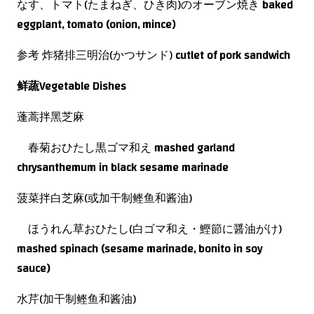
なす、トマト(たまねぎ、ひき肉)のオーブン焼き
baked
eggplant, tomato (onion, mince)
参考 炸猪排三明治(かつサンド)
cutlet of pork sandwich
鲜蔬
Vegetable Dishes
蓬蒿拌黑芝麻
春菊おひたし黒ゴマ和え
mashed
garland
chrysanthemum in black sesame marinade
菠菜拌白芝麻(或加干制鲣鱼和酱油)
ほうれん草おひたし(白ゴマ和え・
鰹節に醤油がけ)
mashed
spinach (sesame marinade, bonito in soy
sauce)
水芹(加干制鲣鱼和酱油)