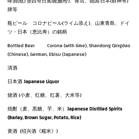
啤酒(瓶) 墨西哥日冕(配酸橙)、青岛、德国·日本(财神爷)
牌等
瓶ビール コロナビール(ライム添え)、山東青島、ドイ
ツ・日本（恵比寿）の銘柄
Bottled Beer Corona (with lime), Shandong Qingdao
(Chinese), German, Ebisu (Japanese)
清酒
日本酒
Japanese Liquor
烧酒 (小麦、红糖、红薯、大米等)
焼酎（麦、黒糖、芋、米）
Japanese Distilled Spirits
(Barley, Brown Sugar, Potato, Rice)
黄酒 (绍兴酒《糯米》)